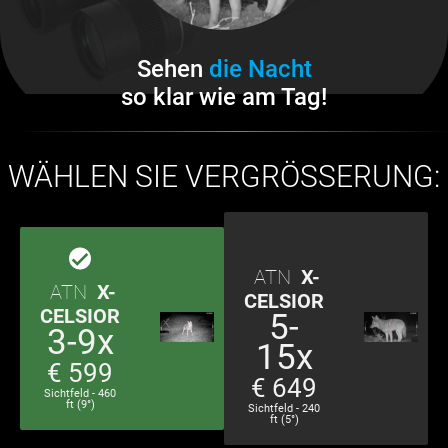
Sehen
die Nacht
so klar wie am Tag!
WÄHLEN SIE VERGRÖSSERUNG:
ATN
X-
ATN
X-
CELSIOR
CELSIOR
5-
3-9x
15x
€ 599
€ 649
Sichtfeld - 460
ft (9°)
Sichtfeld - 240
ft (5°)