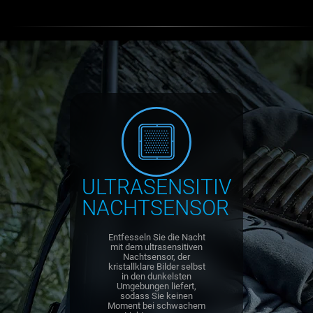
ULTRASENSITIV
NACHTSENSOR
Entfesseln Sie die Nacht
mit dem ultrasensitiven
Nachtsensor, der
kristallklare Bilder selbst
in den dunkelsten
Umgebungen liefert,
sodass Sie keinen
Moment bei schwachem