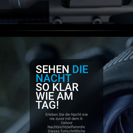
SEHEN
DIE
NACHT
SO KLAR
WIE AM
TAG!
Erleben Sie die Nacht wie
nie zuvor mit dem X-
Celsior
Nachtsichtzielfernrohr.
Dieses fortschrittliche