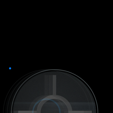
Die Breite und Höhe des Kreuzes entsprechen
10 Zoll auf 300, 400 und 500 Yards.