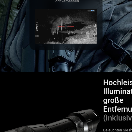
Licht verpassen.
Hochlei
Illuminat
große
Entfern
(inklusi
Beleuchten Sie Ih