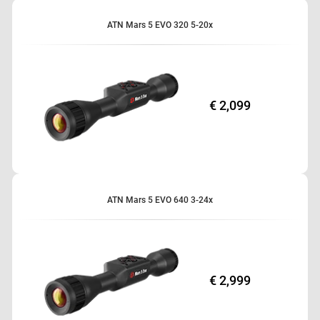
Ballistischer Rechner
Geringer Verbrauch/Lange Akkulaufzeit
ATN Mars 5 EVO 320 5-20x
HD-Videoaufzeichnung
Absehen-Editor
€ 2,099
ATN Mars 5 EVO 640 3-24x
€ 2,999