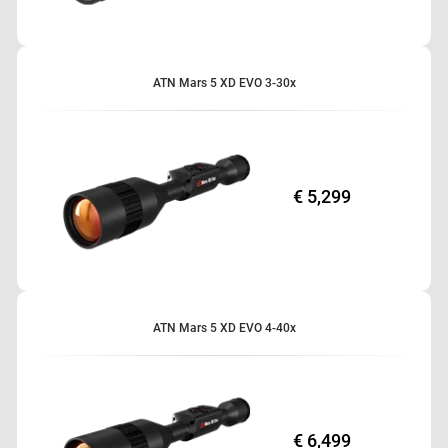
Erkennungsreichweite bis zu 5000 m
NETD <18 mk
Ballistischer Rechner
Niedriger Verbrauch/Lange Akkulaufzeit
ATN Mars 5 XD EVO 3-30x
HD-Videoaufnahme
Absehen-Editor
€ 5,299
ATN Mars 5 XD EVO 4-40x
€ 6,499