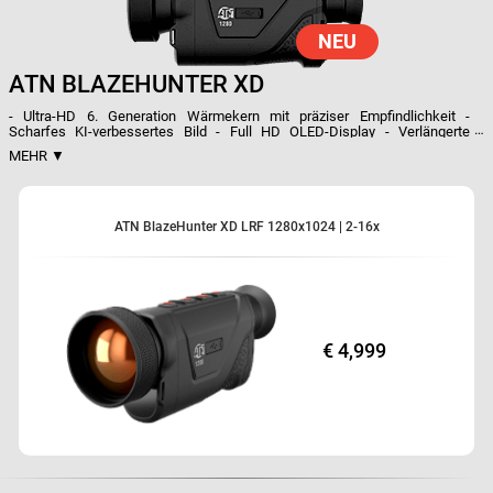
NEU
ATN BLAZEHUNTER XD
- Ultra-HD 6. Generation Wärmekern mit präziser Empfindlichkeit -
Scharfes KI-verbessertes Bild - Full HD OLED-Display - Verlängerte
Akkulaufzeit - Integrierter Laser-Entfernungsmesser (LRF) - WI-FI
MEHR ▼
KONNEKTIVITÄT - Integrierte Video- und Audioaufnahme - Mehrere
Farbmodi
Ultra-HD 6. Generation Wärmekern mit präziser
Empfindlichkeit
ATN BlazeHunter XD LRF 1280x1024 | 2-16x
Scharfes KI-verbessertes Bild
Full HD OLED-Display
Verlängerte Akkulaufzeit
Integrierter Laser-Entfernungsmesser (LRF)
€ 4,999
WI-FI KONNEKTIVITÄT
Integrierte Video- und Audioaufnahme
Mehrere Farbmodi